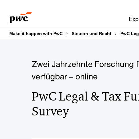
Skip
Skip
to
to
Exp
content
footer
Make it happen with PwC
Steuern und Recht
PwC Lega
Zwei Jahrzehnte Forschung f
verfügbar – online
PwC Legal & Tax Fu
Survey