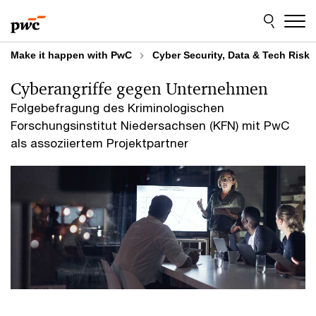
Skip
Skip
to
to
content
footer
Make it happen with PwC
Cyber Security, Data & Tech Risk
Cyberangriffe gegen Unternehmen
Folgebefragung des Kriminologischen
Forschungsinstitut Niedersachsen (KFN) mit PwC
als assoziiertem Projektpartner