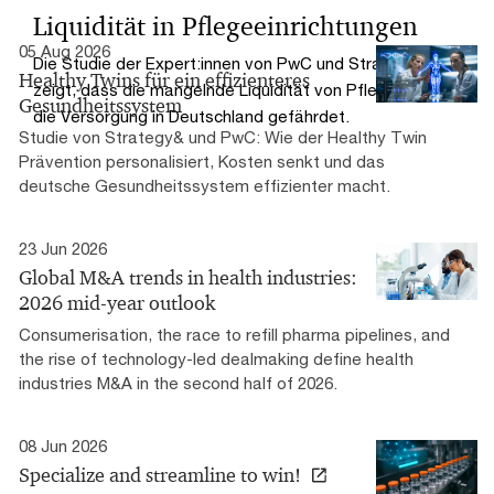
Liquidität in Pflegeeinrichtungen
05 Aug 2026
Die Studie der Expert:innen von PwC und Strategy&
Healthy Twins für ein effizienteres
zeigt, dass die mangelnde Liquidität von Pflegeheimen
Gesundheitssystem
die Versorgung in Deutschland gefährdet.
Studie von Strategy& und PwC: Wie der Healthy Twin
Prävention personalisiert, Kosten senkt und das
deutsche Gesundheitssystem effizienter macht.
23 Jun 2026
Global M&A trends in health industries:
2026 mid-year outlook
Consumerisation, the race to refill pharma pipelines, and
the rise of technology-led dealmaking define health
industries M&A in the second half of 2026​.
08 Jun 2026
Specialize and streamline to win!