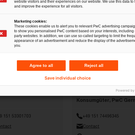
website visitors and their experiences on our website. We use this data to 
and improve the experience for all visitors.
Marketing cookies:
These cookies enable us to alert you to relevant PwC advertising campai
to show you personalised PwC content based on your interests, including 
party websites. In addition, we can use so-called targeting to limit the freq
appearance of an advertisement and reduce the display of the advertiseme
you.
-Hendrik Baumert
Kai Führer
Agree to all
Reject all
Branchenexperte für den
Ihr Branchenexperte für
ntlichen Sektor und die
Automobilindustrie,
Save individual choice
giewirtschaft, PwC
industrielle Produktion
Powered by
many
sowie Handel und
Konsumgüter, PwC Ger
9 151 53301703
+49 151 74496345
ntact
Contact