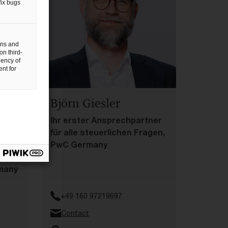
fix bugs
gns and
on third-
uency of
nt for
Björn Giesler
 die
Ihr erster Ansprechpartner
für alle steuerlichen Fragen,
PwC Germany
many
+49 160 97219697
Contact