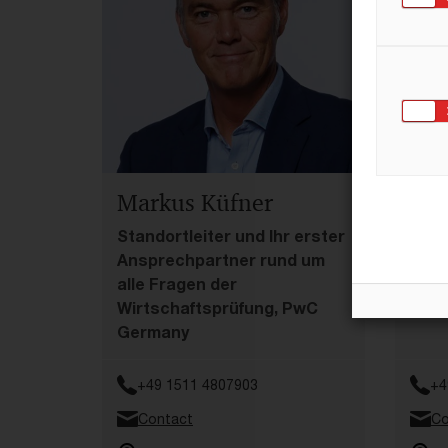
Markus Küfner
Jan
Standortleiter und Ihr erster
Ihr 
Ansprechpartner rund um
öffe
alle Fragen der
Ener
Wirtschaftsprüfung, PwC
Ger
Germany
+49 1511 4807903
+4
Contact
Co