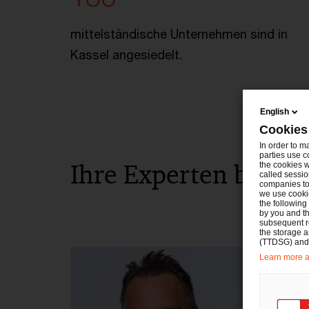
mittelständische Unternehmen sind in
Kassel angesiedelt.
English
Cookies
In order to m
parties use c
­Ihre Experten bei P
the cookies w
called sessio
companies to 
we use cookie
the following
by you and th
subsequent r
the storage 
(TTDSG) and, 
Learn more ab