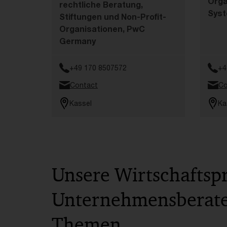
Orga
rechtliche Beratung,
Syst
Stiftungen und Non-Profit-
Organisationen, PwC
Germany
+49 170 8507572
+4
Contact
Co
Kassel
Ka
Unsere Wirtschaftsp
Unternehmensberater
Themen