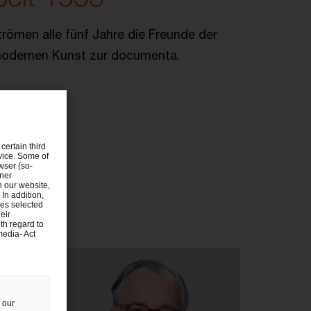
trömen alle fünf Jahre die Freunde der
odernen Kunst zur documenta.
certain third
evice. Some of
wser (so-
tner
n our website,
 In addition,
ies selected
eir
th regard to
media- Act
 our