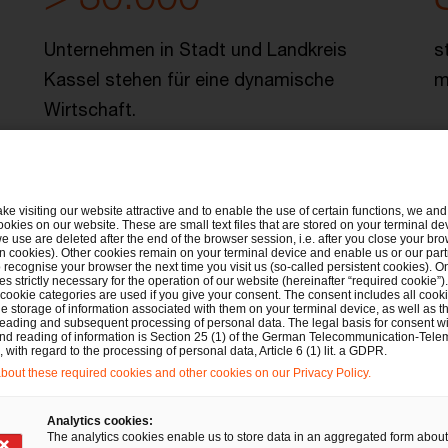
Unternehmen in Stadt und Landkreis
s
Kassel stehen für eine dynamische
m
Wirtschaft.
ake visiting our website attractive and to enable the use of certain functions, we and 
ookies on our website. These are small text files that are stored on your terminal d
wC Kassel
e use are deleted after the end of the browser session, i.e. after you close your bro
n cookies). Other cookies remain on your terminal device and enable us or our par
recognise your browser the next time you visit us (so-called persistent cookies). O
s strictly necessary for the operation of our website (hereinafter “required cookie”).
 cookie categories are used if you give your consent. The consent includes all cook
e storage of information associated with them on your terminal device, as well as th
eading and subsequent processing of personal data. The legal basis for consent wi
and reading of information is Section 25 (1) of the German Telecommunication-Tele
with regard to the processing of personal data, Article 6 (1) lit. a GDPR.
out these required cookies and other cookies on our Privacy Policy.
Analytics cookies:
The analytics cookies enable us to store data in an aggregated form about