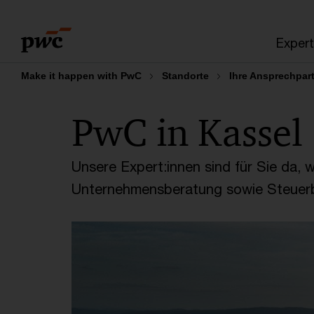
Skip
Skip
to
to
Expert
content
footer
Make it happen with PwC
Standorte
­Ihre Ansprechpar
PwC in Kassel
Unsere Expert:innen sind für Sie da,
Unternehmensberatung sowie Steuerb