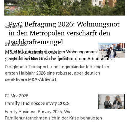
PwC-Befragung 2026: Wohnungsnot
30 results
in den Metropolen verschärft den
Fachkräftemangel
21 Jul 2026
M&A-Aktivitäten trotzen
Die Unzufriedenheit mit dem Wohnungsmarkt verharrt
geopolitischen Unsicherheiten
auf hohem Niveau – und gefährdet den Arbeitsmarkt.
Die globale Transport- und Logistikindustrie zeigt im
ersten Halbjahr 2026 eine robuste, aber deutlich
selektivere M&A-Aktivität.
02 Mrz 2026
Family Business Survey 2025
Family Business Survey 2025: Wie
Familienunternehmen sich in der Krise behaupten