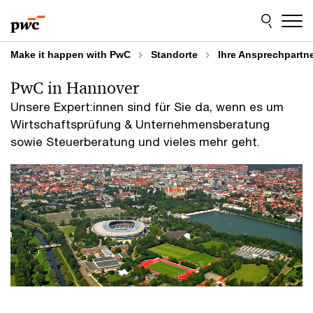
Skip
Skip
to
to
content
footer
Make it happen with PwC
Standorte
­Ihre Ansprechpartn
PwC in Hannover
Unsere Expert:innen sind für Sie da, wenn es um
Wirtschaftsprüfung & Unternehmensberatung
sowie Steuerberatung und vieles mehr geht.