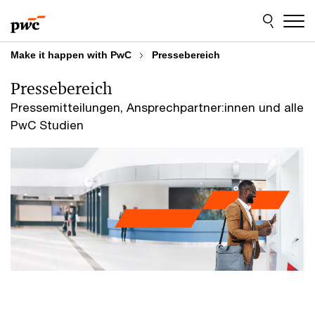
Skip
Skip
to
to
content
footer
Make it happen with PwC
Pressebereich
Pressebereich
Pressemitteilungen, Ansprechpartner:innen und alle
PwC Studien