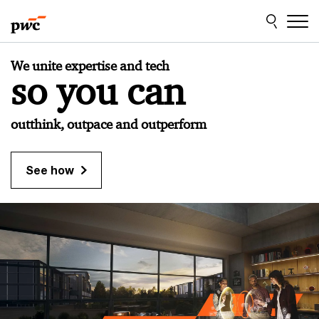
Skip
Skip
to
to
content
footer
PwC
We unite expertise and tech
Deutschland
so you can
outthink, outpace and outperform
See how