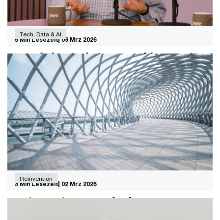
Tech, Data & AI
5 Min Lesezeit
09 Mrz 2026
„Workslop ist kein KI-Problem, es ist
ein Management-Problem“
Im Gespräch mit Ethan Mollick, KI-Businessexperte und
Associate Professor an der US-amerikanischen
Wharton School.
Reinvention
3 Min Lesezeit
02 Mrz 2026
Reinvention: Neu denken statt
optimieren