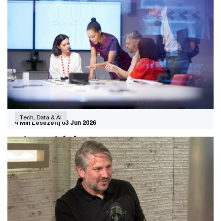
Kompetenz
Der Organisationspsychologe Carl Naughton erklärt, wie
Anpassungsfähigkeit über Erfolg oder Misserfolg
entscheidet und wie wir sie trainieren können.
Tech, Data & AI
4 Min Lesezeit
03 Jun 2026
Die unsichtbare Bremse: Warum KI
ohne Risikomanagement scheitert
Viele Unternehmen haben noch keine Prozesse für den
Umgang mit KI-Risiken definiert. Genau das könnte den
breiten Einsatz von KI bremsen.