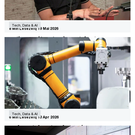
Tech, Data & AI
8 Min Lesezeit
19 Mai 2026
„Vibe Coding ist für mich ein
Kommunikationsmittel“
Malte Ubl, CTO des Cloud Anbieters Vercel erklärt,
warum KI-Agenten mit den langweiligen Aufgaben
anfangen sollten und wie Vibe Coding die Teamarbeit
verändert.
Tech, Data & AI
6 Min Lesezeit
13 Apr 2026
Industrial AI im deutschen