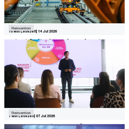
Reinvention
10 Min Lesezeit
14 Jul 2026
Wie sich die deutsche Industrie neu
erfinden kann
Ein Interview mit Georg Krubasik und Tanjeff Schadt
über datenbasierte Geschäftsmodelle und KI-gestützte
Produktion.
Reinvention
7 Min Lesezeit
07 Jul 2026
Anpassung: Die unterschätzte