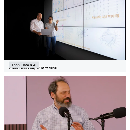
Maschinenbau
Der deutsche Maschinenbau steckt im
Produktivitätstief. Kann Industrial AI die
Wachstumswende bringen? Aktuelle PwC-Studien
zeigen konkrete Schritte in Richtung einer digitalen
Transformation in der industriellen Fertigung.
Tech, Data & AI
2 Min Lesezeit
23 Mrz 2026
KI-Adoption: Der Sprung von
experimentell zu essenziell
Drei von vier deutschen Unternehmen erzielen mit KI
weder höhere Umsätze noch niedrigere Kosten. Das
Problem ist nicht die Technologie – es ist der Weg vom
Experiment zur systematischen Wertschöpfung. Was
jetzt den Unterschied macht.