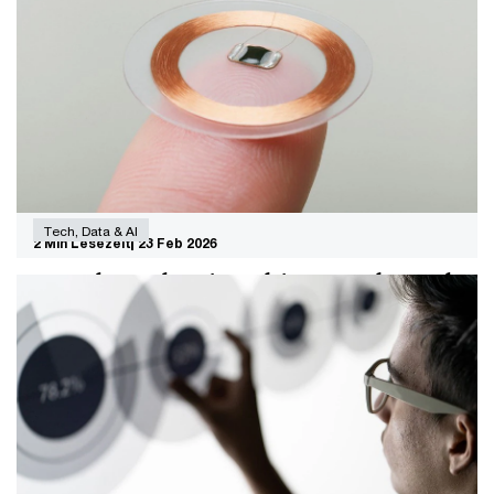
Bewährtes gibt Sicherheit – doch wer
Geschäftsmodelle nur fortschreibt, riskiert den
Anschluss zu verlieren. Warum gerade jetzt der richtige
Moment ist, mutig neu zu denken.
Tech, Data & AI
2 Min Lesezeit
23 Feb 2026
Speed Read: Microchips, Macht und
Märkte
Zwei Bücher, eine Erkenntnis: Wer Mikrochips
kontrolliert, kontrolliert die Zukunft. Diese Lektüretipps
für Executives nehmen die Halbleiterindustrie in den
Blick – als globales Machtspiel und als
unternehmerische Aufstiegsgeschichte.