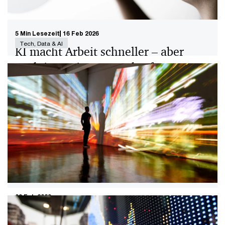
5 Min Lesezeit
16 Feb 2026
Tech, Data & AI
KI macht Arbeit schneller – aber
auch intensiver: Was das für
Führungskräfte bedeutet
KI verspricht die Arbeit effizienter zu machen.
Ergebnisse der Global Workforce Hopes and Fears
Survey 2025 von PwC zeigen, dass diejenigen am
meisten profitieren, die KI besonders häufig nutzen.
Reinvention
09 Feb 2026
Mehr Tempo, Mut und Daten