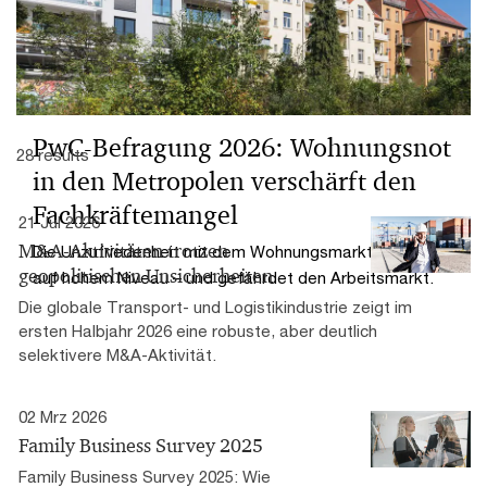
PwC-Befragung 2026: Wohnungsnot
28 results
in den Metropolen verschärft den
Fachkräftemangel
21 Jul 2026
M&A-Aktivitäten trotzen
Die Unzufriedenheit mit dem Wohnungsmarkt verharrt
geopolitischen Unsicherheiten
auf hohem Niveau – und gefährdet den Arbeitsmarkt.
Die globale Transport- und Logistikindustrie zeigt im
ersten Halbjahr 2026 eine robuste, aber deutlich
selektivere M&A-Aktivität.
02 Mrz 2026
Family Business Survey 2025
Family Business Survey 2025: Wie