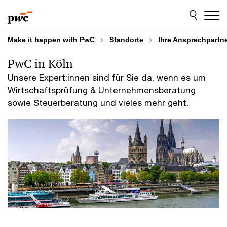
Skip
Skip
to
to
content
footer
Make it happen with PwC
Standorte
­Ihre Ansprechpartn
PwC in Köln
Unsere Expert:innen sind für Sie da, wenn es um
Wirtschaftsprüfung & Unternehmensberatung
sowie Steuerberatung und vieles mehr geht.