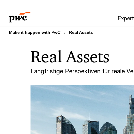
Skip
Skip
to
to
Expert
content
footer
Make it happen with PwC
Real Assets
Real Assets
Langfristige Perspektiven für reale 