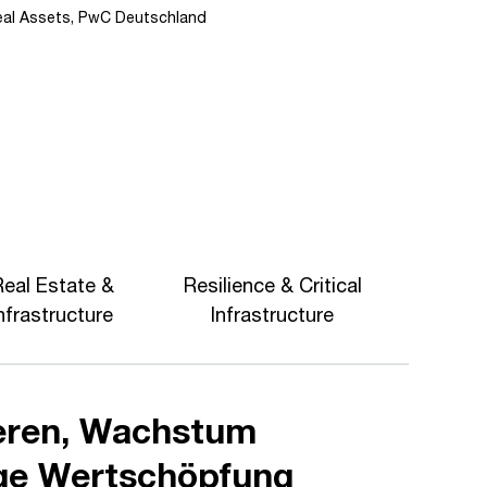
eal Assets, PwC Deutschland
Real Estate &
Resilience & Critical
nfrastructure
Infrastructure
kieren, Wachstum
tige Wertschöpfung