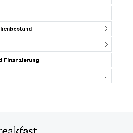
ilienbestand
d Finanzierung
reakfast