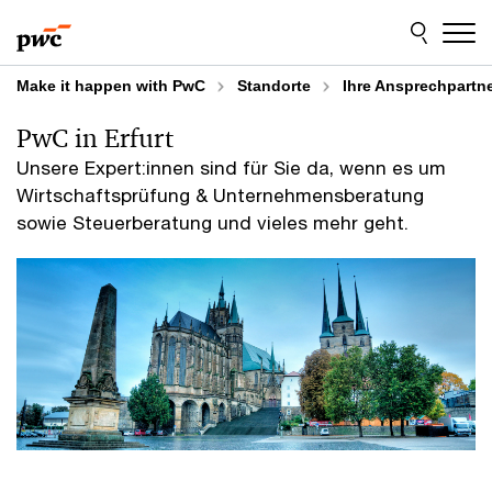
Skip
Skip
to
to
content
footer
Make it happen with PwC
Standorte
­Ihre Ansprechpartne
PwC in Erfurt
Unsere Expert:innen sind für Sie da, wenn es um
Wirtschaftsprüfung & Unternehmensberatung
sowie Steuerberatung und vieles mehr geht.