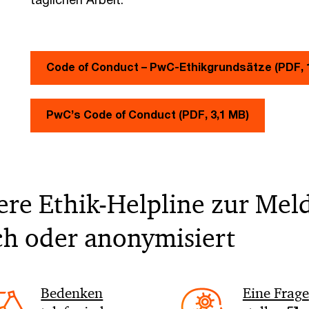
Code of Conduct – PwC-Ethikgrundsätze (PDF, 
PwC’s Code of Conduct (PDF, 3,1 MB)
sere Ethik-Helpline zur Me
ch oder anonymisiert
Bedenken
Eine Frage