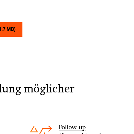
1,7 MB)
ldung möglicher
< Back
Follow-up