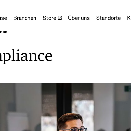
ise
Branchen
Store
Über uns
Standorte
K
ance
pliance