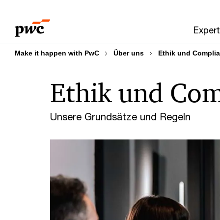
Skip
Skip
to
to
Expert
content
footer
Make it happen with PwC
Über uns
Ethik und Compli
Ethik und Com
Unsere Grundsätze und Regeln