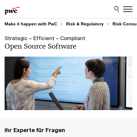
Skip
Skip
to
to
content
footer
Make it happen with PwC
Risk & Regulatory
Risk Consu
Strategic – Efficient – Compliant
Open Source Software
Ihr Experte für Fragen