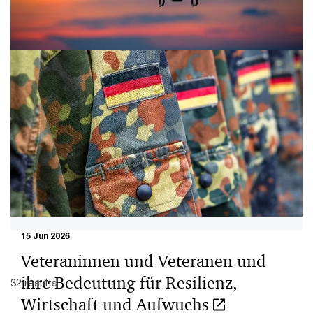
03 Jul 2026
Defense & Security Institute
Mehr Sicherheit durch Forschung, Innovation und
vertrauensvolle Partnerschaften.
15 Jun 2026
Veteraninnen und Veteranen und
ihre Bedeutung für Resilienz,
32 results
Wirtschaft und Aufwuchs