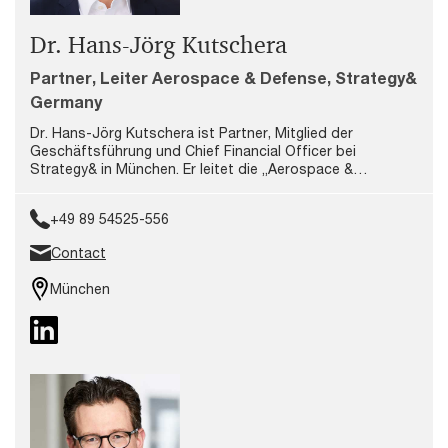
Dr. Hans-Jörg Kutschera
Partner, Leiter Aerospace & Defense, Strategy&
Germany
Dr. Hans-Jörg Kutschera ist Partner, Mitglied der
Geschäftsführung und Chief Financial Officer bei
Strategy& in München. Er leitet die „Aerospace &
Defense“-Praxisgruppe und berät dabei Kunden diverser
Branchen aus ganz Europa. Seine Schwerpunkte liegen in
+49 89 54525-556
strategiegestützten Transformationsprojekten und der
Operationsstrategie im Bereich der Verteidigung, Luft-
Contact
und Raumfahrt sowie Industriegüter.
München