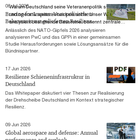
06 Jul 2026
Warum Deutschland seine Veteranenpolitik strategisch
Bracing for Impact: Vom politischen
und operativ weiterentwickeln sollte: Unser Whitepaper
Bekenntnis zur gelieferten Resilienz
analysiert bestehende Bausteine, benennt zentrale
Lücken und skizziert vier Prioritäten.
Anlässlich des NATO-Gipfels 2026 analysieren
analysieren PwC und das GPPi in einer gemeinsamen
Studie Herausforderungen sowie Lösungsansätze für die
Bündnispartner.
17 Jun 2026
Resiliente Schieneninfrastruktur in
Deutschland
Das Whitepaper diskutiert vier Thesen zur Realisierung
der Drehscheibe Deutschland im Kontext strategischer
Resilienz.
09 Jun 2026
Global aerospace and defense: Annual
performance and outlook