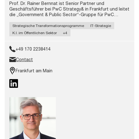
Prof. Dr. Rainer Bernnat ist Senior Partner und
Geschäftsführer bei PwC Strategy& in Frankfurt und leitet
die „Government & Public Sector“-Gruppe für PwC
Deutschland. Er berät bei strategischen
Transformationsprogrammen im öffentlichen Sektor, mit
Strategische Transformationsprogramme
IT-Strategie
Schwerpunkten auf Verteidigung und Innere Sicherheit
K.I. im Öffentlichen Sektor
+4
sowie auf Organisation, Geschäftsmodellen, Prozessen,
IT/Digitalisierung und Change/Kommunikation.
+49 170 2238414
Contact
Frankfurt am Main