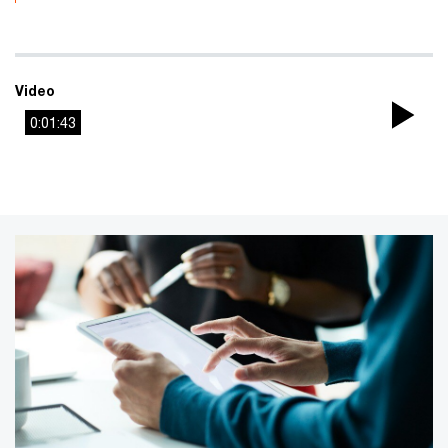
Video
0:01:43
Pla
Vi