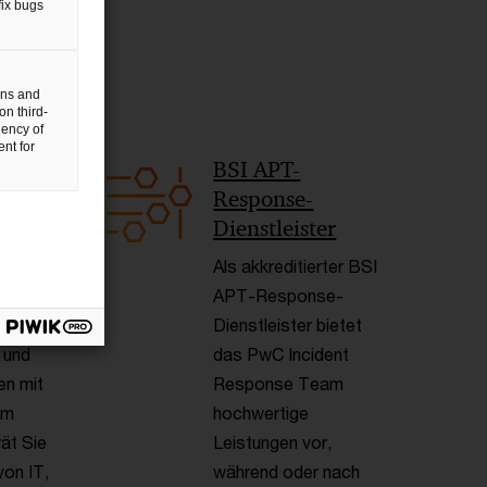
fix bugs
gns and
on third-
uency of
nt for
< Back
am für
BSI APT-
re
Response-
erung
Dienstleister
Als akkreditierter BSI
äres
APT-Response-
Dienstleister bietet
 und
das PwC Incident
en mit
Response Team
em
hochwertige
ät Sie
Leistungen vor,
von IT,
während oder nach