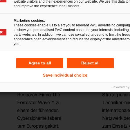
website visitors and their experiences on our website. We use this data to 
and improve the experience for all visitors.
Marketing cookies:
These cookies enable us to alert you to relevant PwC advertising campai
to show you personalised PwC content based on your interests, including 
party websites. In addition, we can use so-called targeting to limit the freq
appearance of an advertisement and reduce the display of the advertiseme
Von
Starkes Te
you.
unabhängiger
Ihre siche
Research-Firma
Digitalisi
Agree to all
Reject all
ausgezeichnet
Unser
Save individual choice
PwC wurde von der
interdisziplin
unabhängiger
Team aus
Powered by
Research-Firma The
Strateg:innen
Forrester Wave™ zu
Techniker:inn
einem der führenden
international
Cybersicherheitsbera
Netzwerk ber
tern Europas gekürt.
zum Einsatz 