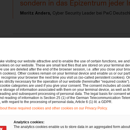
sondern in das Epizentrum jeder 
Moritz Anders,
Cyber Security Leader bei PwC Deutsch
Ausgezeichnet als Leader im Forrester Wave
Services, Q1 2026
ake visiting our website attractive and to enable the use of certain functions, we and 
ookies on our website. These are small text files that are stored on your terminal d
e use are deleted after the end of the browser session, i.e. after you close your bro
n cookies). Other cookies remain on your terminal device and enable us or our par
PwC wurde im IDC MarketScape: „European 
recognise your browser the next time you visit us (so-called persistent cookies). O
s strictly necessary for the operation of our website (hereinafter “required cookie”).
 cookie categories are used if you give your consent. The consent includes all cook
Risk, and Compliance Consulting and Profess
e storage of information associated with them on your terminal device, as well as th
eading and subsequent processing of personal data. The legal basis for consent wi
Assessment“ als „Leader“ ausgezeichnet.
and reading of information is Section 25 (1) of the German Telecommunication-Tele
with regard to the processing of personal data, Article 6 (1) lit. a GDPR.
out these required cookies and other cookies on our Privacy Policy.
Analytics cookies:
The analytics cookies enable us to store data in an aggregated form about