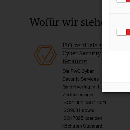
Wofür wir stehen
ISO-zertifizierte
Cyber-Security-
Beratung
Die PwC Cyber
Security Services
GmbH verfügt mit den
Zertifizierungen
ISO27001, ISO17021,
ISO9001 sowie
ISO17025 über den
höchsten Standard.