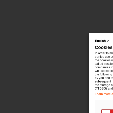
English
Cookies
In order to m
parties use c
the cookies w
called sessio
companies to 
we use cookie
the following
by you and th
subsequent r
the storage 
(TTDSG) and, 
Learn more ab