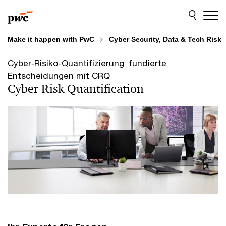
Skip
Skip
to
to
content
footer
Make it happen with PwC
Cyber Security, Data & Tech Risk
Cyber‑Risiko-Quantifizierung: fundierte
Entscheidungen mit CRQ
Cyber Risk Quantification