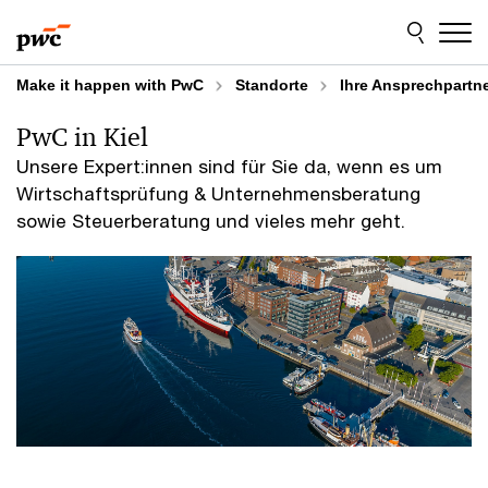
Skip
Skip
to
to
content
footer
Make it happen with PwC
Standorte
Ihre Ansprechpartne
PwC in Kiel
Unsere Expert:innen sind für Sie da, wenn es um
Wirtschaftsprüfung & Unternehmensberatung
sowie Steuerberatung und vieles mehr geht.