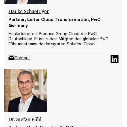
Hauke Schaettiger
Partner, Leiter Cloud Transformation, PwC
Germany
Hauke leitet die Practice Group Cloud der PwC
Deutschland. Er ist zudem Mitglied des globalen PwC
Führungsteams der Integrated Solution Cloud
Transformation. Hauke verfügt über mehr als 20 Jahre
Erfahrung in der IT- und Consulting Branche, beginnend
Contact
mit einer eigenen kleinen IT Firma im Jahr 1999, seit 2005 in
IT Services für weltweit führende System Integratoren
und seit 2013 in IT Advisory.
Dr. Stefan Pühl