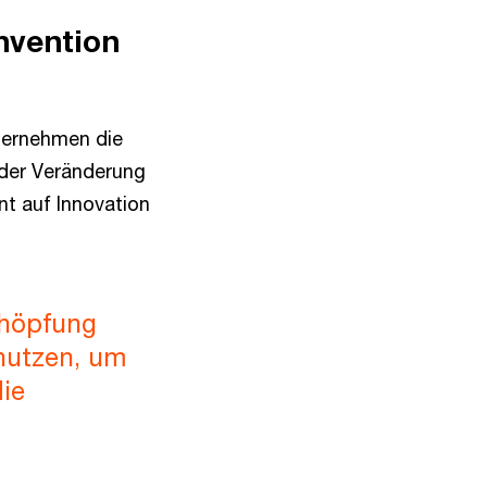
nvention
ternehmen die
in der Veränderung
nt auf Innovation
chöpfung
nutzen, um
die