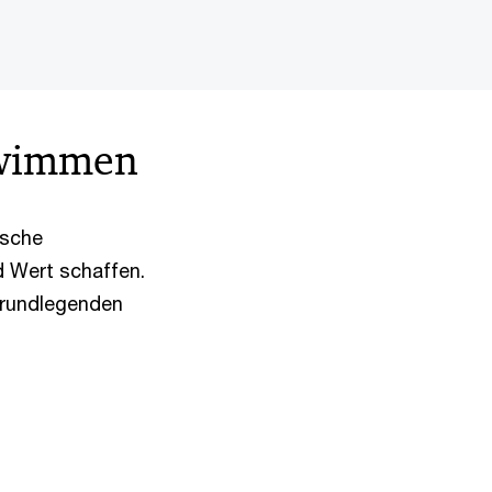
hwimmen
ische
d Wert schaffen.
 grundlegenden