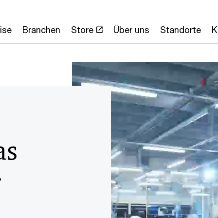
ise
Branchen
Store
Über uns
Standorte
K
as
r