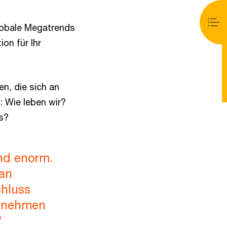
globale Megatrends
on für Ihr
n, die sich an
: Wie leben wir?
s?
nd enorm.
 an
chluss
ternehmen
“