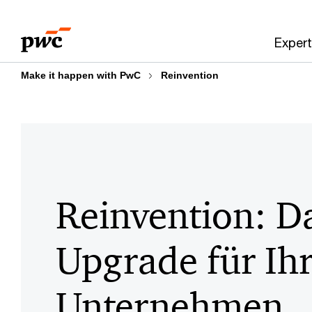
Skip
Skip
to
to
Expert
content
footer
Make it happen with PwC
Reinvention
Reinvention: D
Upgrade für Ih
Unternehmen