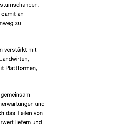
chstumschancen.
 damit an
inweg zu
n verstärkt mit
Landwirten,
it Plattformen,
n gemeinsam
enerwartungen und
h das Teilen von
wert liefern und