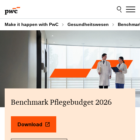
Skip
Skip
to
to
content
footer
Make it happen with PwC
Gesundheitswesen
Benchmark
Benchmark Pflegebudget 2026
Download