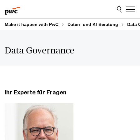
Skip
Skip
to
to
content
footer
Make it happen with PwC
Daten- und KI-Beratung
Data 
Data Governance
Ihr Experte für Fragen