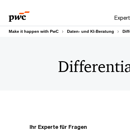
Skip
Skip
to
to
Expert
content
footer
Make it happen with PwC
Daten- und KI-Beratung
Diff
Differenti
Ihr Experte für Fragen