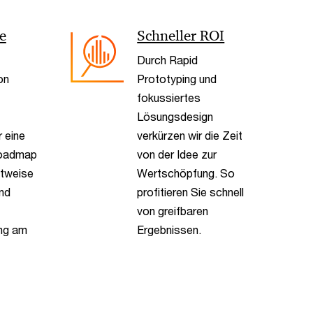
< Back
e
Schneller ROI
Durch Rapid
on
Prototyping und
fokussiertes
Lösungsdesign
r eine
verkürzen wir die Zeit
 Roadmap
von der Idee zur
ttweise
Wertschöpfung. So
nd
profitieren Sie schnell
von greifbaren
ung am
Ergebnissen.