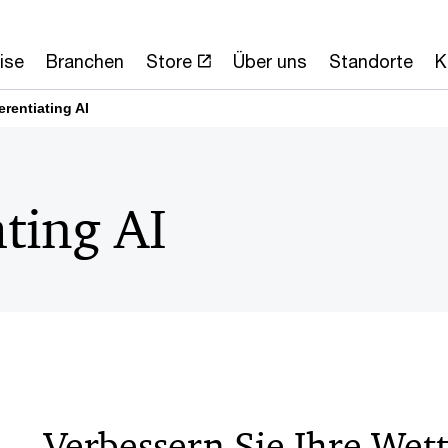
ise
Branchen
Store
Über uns
Standorte
K
erentiating AI
ating AI
Verbessern Sie Ihre Wet