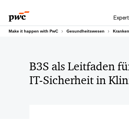
Skip
Skip
to
to
Expert
content
footer
Make it happen with PwC
Gesundheitswesen
Kranken
B3S als Leitfaden f
IT-Sicherheit in Kli