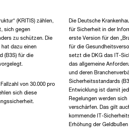
ruktur“ (KRITIS) zählen,
Die Deutsche Krankenha
t, sich gegen
für Sicherheit in der Info
ders zu schützen. Die
erste Version für den „B
 hat dazu einen
für die Gesundheitsvers
 (B3S) für die
setzt die DKG das IT-Si
orgelegt.
das allgemeine Anforderu
und deren Branchenverbä
Sicherheitsstandards (B3
n Fallzahl von 30.000 pro
Entwicklung ist damit je
ehlen sich diese
Regelungen werden sich i
ngssicherheit.
verschärfen. Das gilt auc
kommende IT-Sicherheitsg
Erhöhung der Geldbußen b