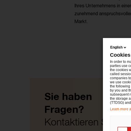
Ihres Unternehmens in ein
zunehmend anspruchsvolle
Markt.
English
Cookies
In order to m
parties use c
the cookies w
called sessio
companies to 
we use cookie
the following
by you and th
Sie haben
subsequent r
the storage 
(TTDSG) and, 
Fragen?
Learn more ab
Kontaktieren Sie