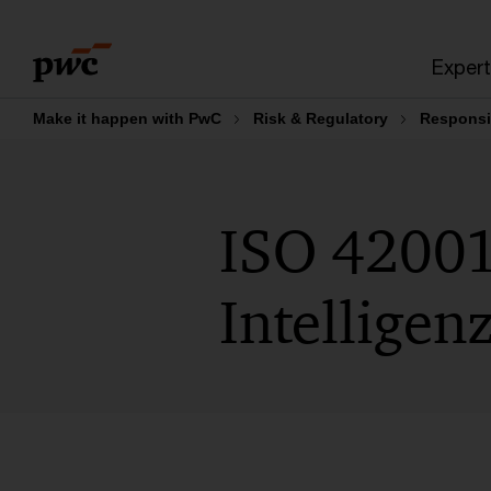
Skip
Skip
to
to
Expert
content
footer
Make it happen with PwC
Risk & Regulatory
Responsi
ISO 42001
Intelligen