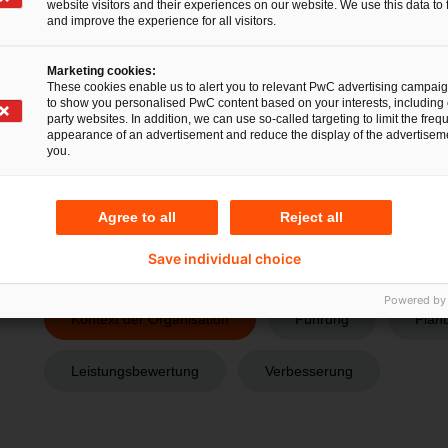
Ziele in Bezug auf die Entwicklung, die Anwen
website visitors and their experiences on our website. We use this data to 
and improve the experience for all visitors.
innerhalb einer Organisation definiert sind. Der 
Erweiterung bereits bestehender Standards wie 
Marketing cookies:
These cookies enable us to alert you to relevant PwC advertising campai
werden – was eine einfache Integration des KI-s
to show you personalised PwC content based on your interests, including 
Unternehmen ermöglicht, die sich bereits an St
party websites. In addition, we can use so-called targeting to limit the freq
appearance of an advertisement and reduce the display of the advertiseme
Managementsystempraktiken wie Informationssic
you.
Qualitätsmanagement orientieren. Wenn noch 
implementiert sind, kann ISO/IEC 42001 auch vo
Agree to all
Reject all
Standard erweitert und definiert Anleitungen z
Save individual choice
Powered by
Kontext der Organisation
Führung
Plan
Leistungsbewertung
Verbesserung