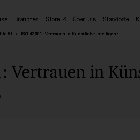
ise
Branchen
Store
Über uns
Standorte
K
ble AI
ISO 42001: Vertrauen in Künstliche Intelligenz
: Vertrauen in Küns
z