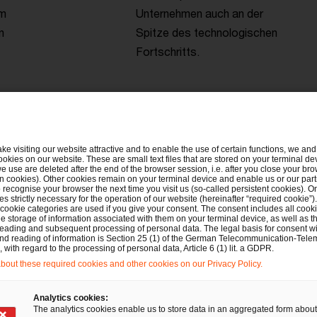
em
Unternehmen auch an der
n
Spitze des technologischen
Fortschritts.
ake visiting our website attractive and to enable the use of certain functions, we and 
ookies on our website. These are small text files that are stored on your terminal d
e use are deleted after the end of the browser session, i.e. after you close your bro
n cookies). Other cookies remain on your terminal device and enable us or our par
recognise your browser the next time you visit us (so-called persistent cookies). O
ISO/IEC 42001 im Überb
s strictly necessary for the operation of our website (hereinafter “required cookie”).
 cookie categories are used if you give your consent. The consent includes all cook
e storage of information associated with them on your terminal device, as well as th
eading and subsequent processing of personal data. The legal basis for consent wi
and reading of information is Section 25 (1) of the German Telecommunication-Tele
with regard to the processing of personal data, Article 6 (1) lit. a GDPR.
Die ISO/IEC 42001:2023 ist eng mit anderen 
out these required cookies and other cookies on our Privacy Policy.
ähnlich strukturiert wie diese. Sie bietet einen 
die Pflege eines AI Management Systems (AIMS),
Analytics cookies:
The analytics cookies enable us to store data in an aggregated form about