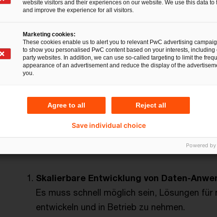
website visitors and their experiences on our website. We use this data to 
Lösungen zeigen sich die Schwächen zentralisie
and improve the experience for all visitors.
Zahl an Use Cases nicht gewachsen.
Marketing cookies:
These cookies enable us to alert you to relevant PwC advertising campai
to show you personalised PwC content based on your interests, including 
Drei Grundsätze für einen gr
party websites. In addition, we can use so-called targeting to limit the freq
appearance of an advertisement and reduce the display of the advertiseme
Analytics
you.
Damit Daten einen größeren Nutzen für das opera
Agree to all
Reject all
Analytics-Verantwortliche eine dezentrale Reorga
Save individual choice
Teams voran. Drei Grundsätze motivieren die akt
Bereichs:
Powered by
Skalierbare Entwicklung von Daten-Anw
Es muss schnell möglich sein, Lösungen für
entwickeln und in Betrieb zu nehmen.