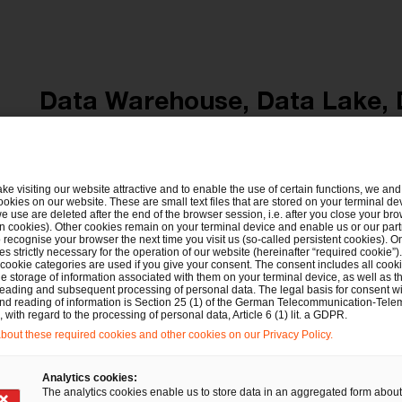
Data Warehouse, Data Lake, 
Schwächen zentralisierter A
Die technische Infrastruktur und die organisato
ake visiting our website attractive and to enable the use of certain functions, we and 
ookies on our website. These are small text files that are stored on your terminal d
Umgang mit Daten stehen vor der nächsten Evolu
e use are deleted after the end of the browser session, i.e. after you close your bro
n cookies). Other cookies remain on your terminal device and enable us or our par
haben Unternehmen Daten für analytische Zweck
recognise your browser the next time you visit us (so-called persistent cookies). O
s strictly necessary for the operation of our website (hereinafter “required cookie”).
– sogenannten Data Warehouses. Als Reaktion 
 cookie categories are used if you give your consent. The consent includes all cook
e storage of information associated with them on your terminal device, as well as th
Datenbestände trat das Konzept der Data Lakes h
eading and subsequent processing of personal data. The legal basis for consent wi
and reading of information is Section 25 (1) of the German Telecommunication-Tele
Daten ausgelegt und wird häufig parallel zu eine
with regard to the processing of personal data, Article 6 (1) lit. a GDPR.
out these required cookies and other cookies on our Privacy Policy.
als Data Lakehouse, betrieben.
Analytics cookies:
Mit der steigenden Zahl vielversprechender Anw
The analytics cookies enable us to store data in an aggregated form about