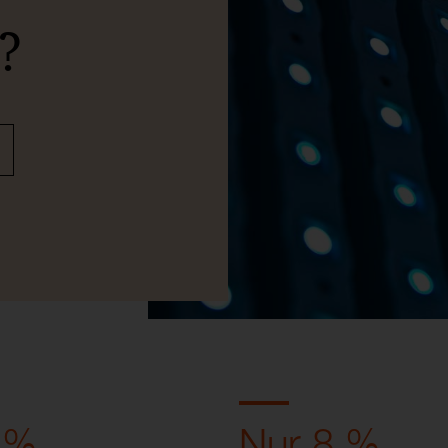
?
 %
Nur 8 %