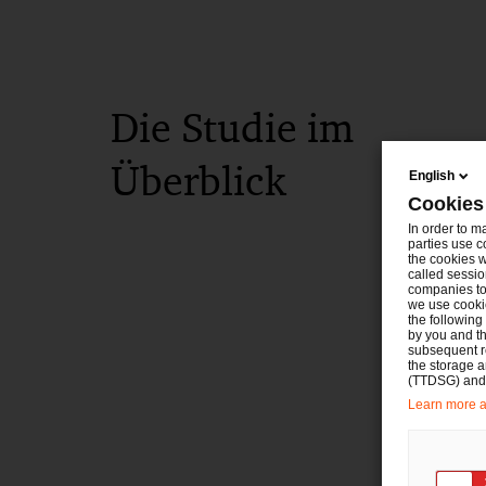
Die Studie im
Überblick
English
Cookies
In order to m
parties use c
the cookies w
called sessio
companies to 
we use cookie
the following
by you and th
subsequent r
the storage 
(TTDSG) and, 
Learn more ab