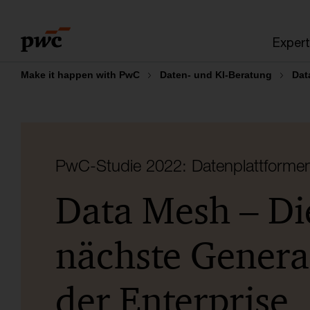
Skip
Skip
to
to
Expert
content
footer
Make it happen with PwC
Daten- und KI-Beratung
Dat
PwC-Studie 2022: Datenplattforme
Data Mesh – Di
nächste Genera
der Enterprise