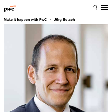
Skip
Skip
to
to
content
footer
Make it happen with PwC
Jörg Botsch