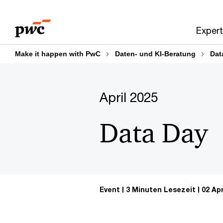
Skip
Skip
to
to
Expert
content
footer
Make it happen with PwC
Daten- und KI-Beratung
Dat
April 2025
Data Day
Event
3 Minuten Lesezeit
02 Ap