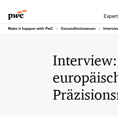
Skip
Skip
to
to
Expert
content
footer
Make it happen with PwC
Gesundheitswesen
Intervi
Interview:
europäisc
Präzisions