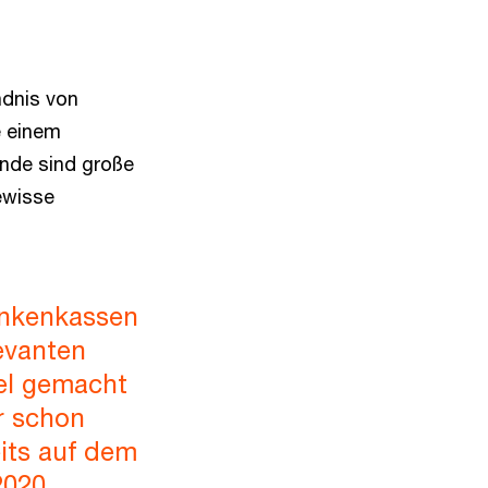
ndnis von
e einem
Ende sind große
ewisse
ankenkassen
levanten
el gemacht
r schon
its auf dem
2020