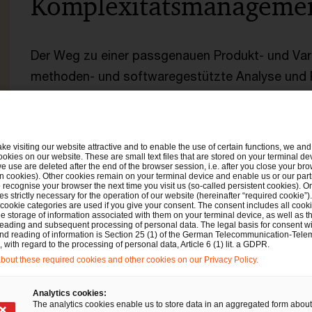
Komplexitätsmanageme
Der Weg zu einer passgenauen Produkt- und Varia
methoden- und softwaregestützte Analyse und 
bereits in vielen namhaften Industrieunternehme
unterstützen wir auch Sie dabei, Ihre historisch
verbessern und daraus die notwendigen Ansätze 
ake visiting our website attractive and to enable the use of certain functions, we and 
ookies on our website. These are small text files that are stored on your terminal d
e use are deleted after the end of the browser session, i.e. after you close your bro
n cookies). Other cookies remain on your terminal device and enable us or our par
Mit unserer kombinierten Software METUS und der
recognise your browser the next time you visit us (so-called persistent cookies). O
s strictly necessary for the operation of our website (hereinafter “required cookie”).
App Complexity Manager können wir bereits jetz
 cookie categories are used if you give your consent. The consent includes all cook
e storage of information associated with them on your terminal device, as well as th
planen. Nicht benötigte Varianten werden frühze
eading and subsequent processing of personal data. The legal basis for consent wi
and reading of information is Section 25 (1) of the German Telecommunication-Tele
maßgeschneidert paketiert. So investieren Sie 
with regard to the processing of personal data, Article 6 (1) lit. a GDPR.
out these required cookies and other cookies on our Privacy Policy.
und Werkzeuge, um die Marktanforderungen best
Analytics cookies:
Die Übersicht über die Komplexitätsgemeinkost
The analytics cookies enable us to store data in an aggregated form about