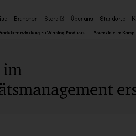
ise
Branchen
Store
Über uns
Standorte
K
 Produktentwicklung zu Winning Products
Potenziale im Komp
 im
ätsmanagement ers