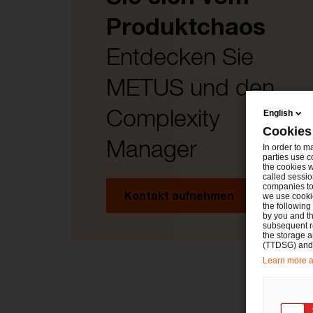
Produktchaos
Entdecken Sie
METUS und den
Complexity
English
Cookies
Manager
In order to m
parties use c
the cookies w
called sessio
companies to 
Kontakt aufnehmen
we use cookie
the following
by you and th
subsequent r
the storage 
(TTDSG) and, 
Learn more ab