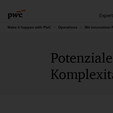
Skip
Skip
to
to
Expert
content
footer
Make it happen with PwC
Operations
Mit innovativer
Potenziale
Komplexit