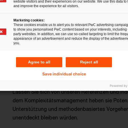
website visitors and their experiences on our website. We use this data to 
liefert eine verlässliche Vorhersage der Profita
and improve the experience for all visitors.
Produktvarianten, bevor übermäßige Aufwände di
Marketing cookies:
schmälern können.
These cookies enable us to alert you to relevant PwC advertising campai
to show you personalised PwC content based on your interests, including 
party websites. In addition, we can use so-called targeting to limit the freq
appearance of an advertisement and reduce the display of the advertiseme
Um die Nachhaltigkeit des angewandten Kompl
you.
sicherzustellen, entwickeln wir ein entsprechen
Integration der notwendigen Prozesse in Ihre b
Agree to all
Reject all
Komplexitätsmanagement ist schließlich ein kont
eine einmalige Angelegenheit.
Save individual choice
Powered by
Lassen Sie sich von unseren Referenzen und Ind
dem Komplexitätsmanagement heben sie Potenzi
Unterstützung und methodenbasiertes Vorgehen i
unentdeckt bleiben würden.