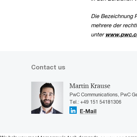
Die Bezeichnung P
mehrere der rechtl
unter
www.pwc.co
Contact us
Martin Krause
PwC Communications, PwC G
Tel.: +49 151 54181306
E-Mail