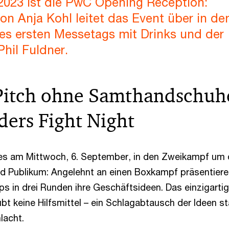
023 ist die PwC Opening Reception:
on Anja Kohl leitet das Event über in de
es ersten Messetags mit Drinks und der
hil Fuldner.
Pitch ohne Samthandschuh
ders Fight Night
es am Mittwoch, 6. September, in den Zweikampf um 
d Publikum: Angelehnt an einen Boxkampf präsentier
ps in drei Runden ihre Geschäftsideen. Das einzigarti
bt keine Hilfsmittel – ein Schlagabtausch der Ideen st
lacht.