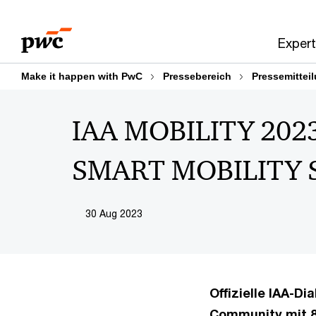
Skip
Skip
to
to
Expert
content
footer
Make it happen with PwC
Pressebereich
Pressemittei
IAA MOBILITY 2023
SMART MOBILITY S
30 Aug 2023
Offizielle IAA-D
Community mit 8