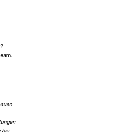
n?
ream.
bauen
stungen
 bei.