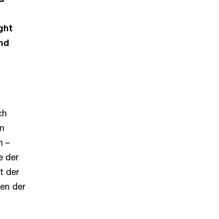
ght
und
ch
m
n –
e der
t der
nen der