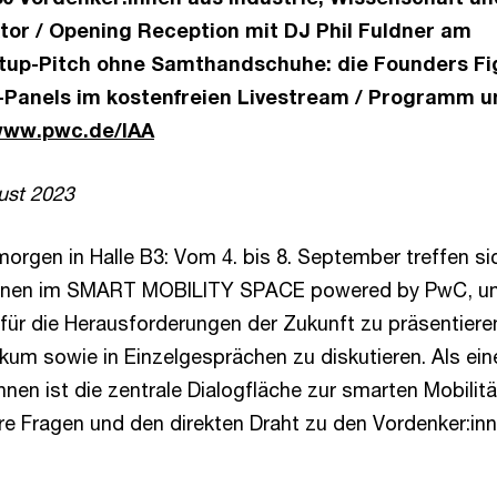
tor / Opening Reception mit DJ Phil Fuldner am
rtup-Pitch ohne Samthandschuhe: die Founders Fi
t-Panels im kostenfreien Livestream / Programm 
ww.pwc.de/IAA
ust 2023
morgen in Halle B3: Vom 4. bis 8. September treffen si
:innen im SMART MOBILITY SPACE powered by PwC, u
ür die Herausforderungen der Zukunft zu präsentiere
kum sowie in Einzelgesprächen zu diskutieren. Als ein
ühnen ist die zentrale Dialogfläche zur smarten Mobilitä
hre Fragen und den direkten Draht zu den Vordenker:in