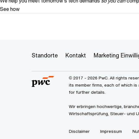
We help you meet tomorrow’s tech demands
so you can
compe
See how
Standorte
Kontakt
Marketing Einwil
© 2017 - 2026 PwC. All rights res
its member firms, each of which is 
for further details.
Wir erbringen hochwertige, branch
Wirtschaftsprüfung, Steuer- und 
Disclaimer
Impressum
Nu