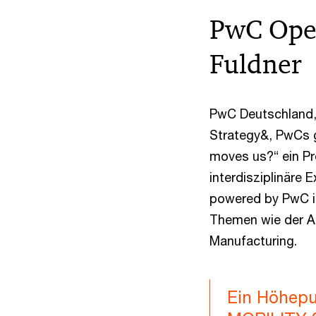
PwC Open
Fuldner
PwC Deutschland, 
Strategy&, PwCs 
moves us?“ ein P
interdisziplinäre
powered by PwC i
Themen wie der A
Manufacturing.
Ein Höhepu