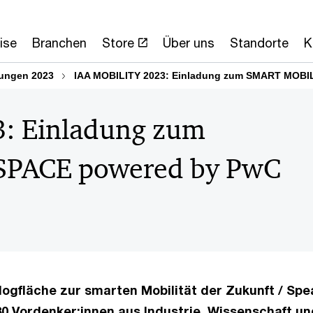
ise
Branchen
Store
Über uns
Standorte
K
lungen 2023
IAA MOBILITY 2023: Einladung zum SMART MOBI
: Einladung zum
PACE powered by PwC
ialogfläche zur smarten Mobilität der Zukunft / Spe
0 Vordenker:innen aus Industrie, Wissenschaft un