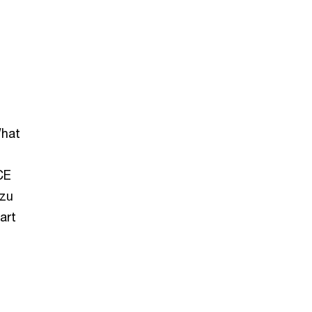
What
CE
 zu
art