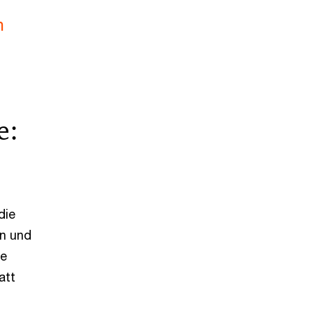
n
e:
die
en und
ge
att