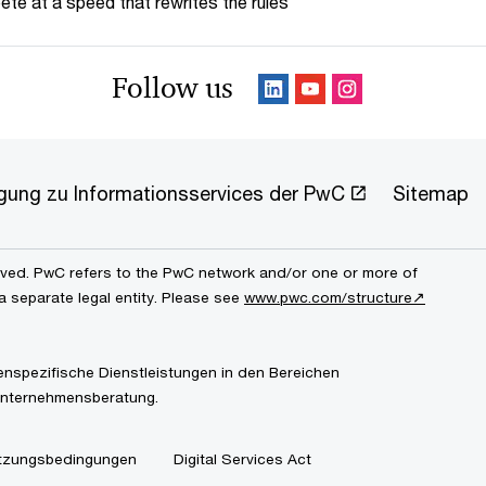
te at a speed that rewrites the rules
Follow us
ligung zu Informationsservices der PwC
Sitemap
erved. PwC refers to the PwC network and/or one or more of
a separate legal entity. Please see
www.pwc.com/structure↗
enspezifische Dienstleistungen in den Bereichen
Unternehmensberatung.
tzungsbedingungen
Digital Services Act