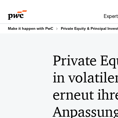
Skip
Skip
to
to
Expert
content
footer
Make it happen with PwC
Private Equity & Principal Inves
Private Eq
in volatil
erneut ih
Anpassung