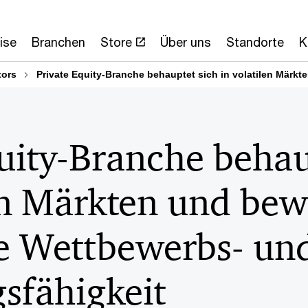
ise
Branchen
Store
Über uns
Standorte
K
tors
Private Equity-Branche behauptet sich in volatilen Märkt
uity-Branche behau
en Märkten und bew
re Wettbewerbs- un
sfähigkeit