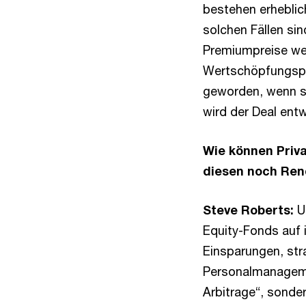
bestehen erheblich
solchen Fällen sin
Premiumpreise wer
Wertschöpfungspot
geworden, wenn si
wird der Deal ent
Wie können Priva
diesen noch Rend
Steve Roberts:
Um
Equity-Fonds auf 
Einsparungen, str
Personalmanagemen
Arbitrage“, sonder