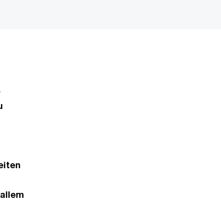
e
u
eiten
 allem