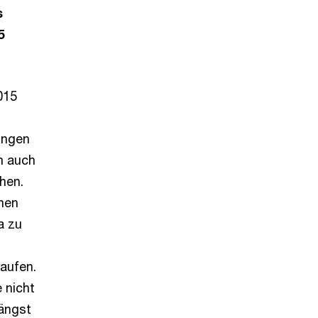
s
5
015
ungen
n auch
hen.
hen
a zu
kaufen.
 nicht
längst