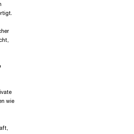
n
tigt.
cher
cht,
e
ivate
en wie
aft,