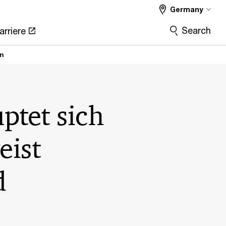
Germany
Search
arriere
en
ptet sich
eist
d