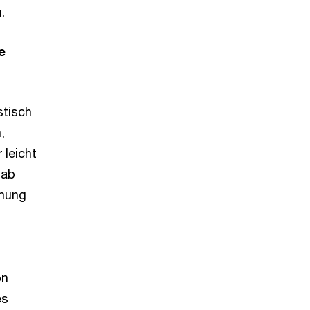
.
e
stisch
,
 leicht
gab
mmung
on
es