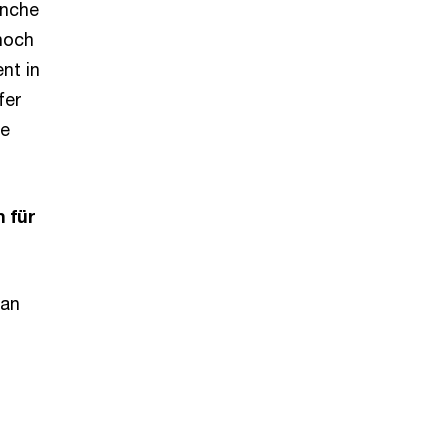
anche
 noch
nt in
fer
ue
 für
 an