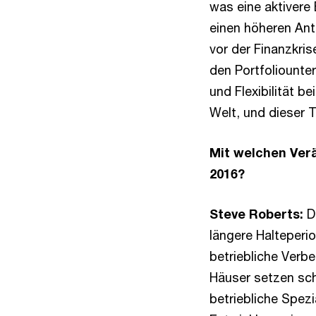
was eine aktivere
einen höheren Ante
vor der Finanzkris
den Portfoliounte
und Flexibilität b
Welt, und dieser T
Mit welchen Ver
2016?
Steve Roberts:
Di
längere Halteperi
betriebliche Verb
Häuser setzen sch
betriebliche Spezia