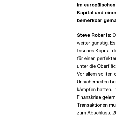
Im europäischen 
Kapital und eine
bemerkbar gema
Steve Roberts:
Di
weiter günstig. Es
frisches Kapital 
für einen perfek
unter die Oberflä
Vor allem sollte
Unsicherheiten be
kämpfen hatten. I
Finanzkrise geler
Transaktionen müs
zum Abschluss. 20