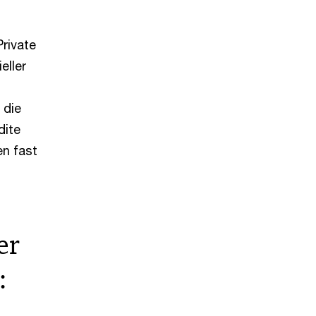
rivate
eller
 die
dite
en fast
er
: