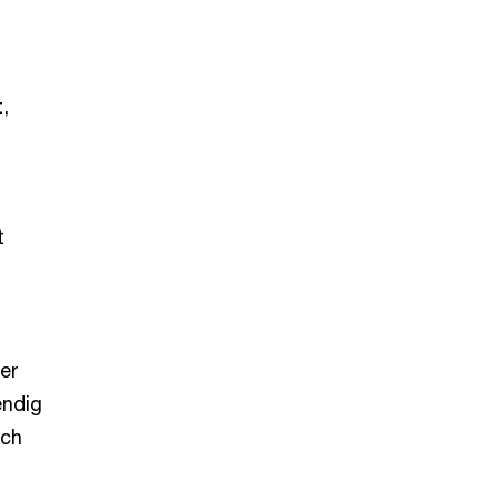
,
t
er
endig
ich