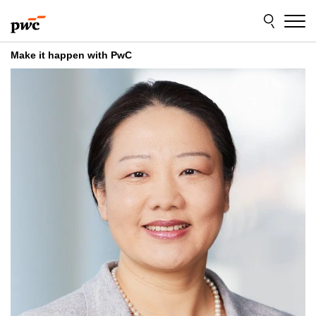
Skip
Skip
to
to
content
footer
Make it happen with PwC