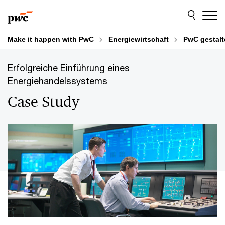
Skip
Skip
to
to
content
footer
Make it happen with PwC
Energiewirtschaft
PwC gestalt
Erfolgreiche Einführung eines
Energiehandelssystems
Case Study