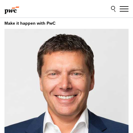
Skip
Skip
to
to
content
footer
Make it happen with PwC