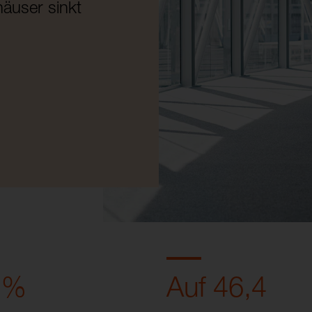
häuser sinkt
 %
Auf 46,4