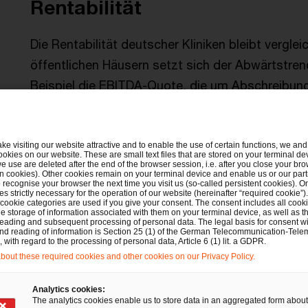
Rentabilität
Die Rentabilität deutscher Kliniken bleibt verglei
öffentlichen Häusern setzt sich der Abwärtstren
Beispiel die EBITDA-Quote, die um Abschreibungen
Prozentpunkten verschlechterte sich die Quote 
Vergleich zu 2018 noch einmal deutlich. Im Vorja
Prozentpunkten.
ake visiting our website attractive and to enable the use of certain functions, we and 
ookies on our website. These are small text files that are stored on your terminal d
e use are deleted after the end of the browser session, i.e. after you close your bro
n cookies). Other cookies remain on your terminal device and enable us or our par
recognise your browser the next time you visit us (so-called persistent cookies). O
Freigemeinnützige Krankenhäuser verzeichnen 
s strictly necessary for the operation of our website (hereinafter “required cookie”).
 cookie categories are used if you give your consent. The consent includes all cook
0,3 Prozentpunkte auf 2,6 Prozent im Jahr 2019.
e storage of information associated with them on your terminal device, as well as th
eading and subsequent processing of personal data. The legal basis for consent wi
private Kliniken ein. Obwohl sie vergleichsweise
and reading of information is Section 25 (1) of the German Telecommunication-Tele
with regard to the processing of personal data, Article 6 (1) lit. a GDPR.
wirtschaften sie rentabler als die Kliniken andere
out these required cookies and other cookies on our Privacy Policy.
EBITDA-Quote bei 7,8 Prozent (2018: 7,6 Prozent
Analytics cookies:
The analytics cookies enable us to store data in an aggregated form about