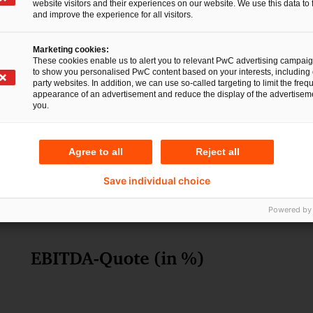
website visitors and their experiences on our website. We use this data to 
and improve the experience for all visitors.
Marketing cookies:
These cookies enable us to alert you to relevant PwC advertising campai
to show you personalised PwC content based on your interests, including 
party websites. In addition, we can use so-called targeting to limit the freq
appearance of an advertisement and reduce the display of the advertiseme
you.
Agree to all
Reject all
Save individual choice
Powered by