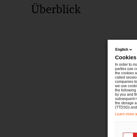
Überblick
English
Cookies
In order to m
parties use c
the cookies w
called sessio
companies to 
we use cookie
the following
by you and th
subsequent r
the storage 
(TTDSG) and, 
Learn more ab