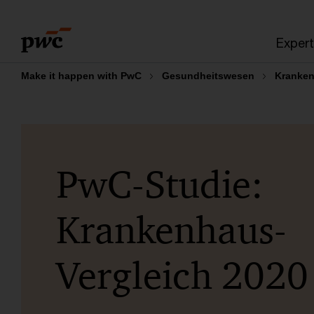
Skip
Skip
to
to
Expert
content
footer
Make it happen with PwC
Gesundheitswesen
Kranken
PwC-Studie:
Krankenhaus-
Vergleich 2020