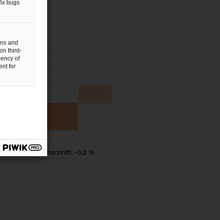
fix bugs
gns and
on third-
uency of
nt for