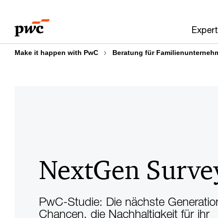
Skip
Skip
to
to
Expert
content
footer
Make it happen with PwC
Beratung für Familienunterneh
NextGen Surve
PwC-Studie: Die nächste Generatio
Chancen, die Nachhaltigkeit für ihr