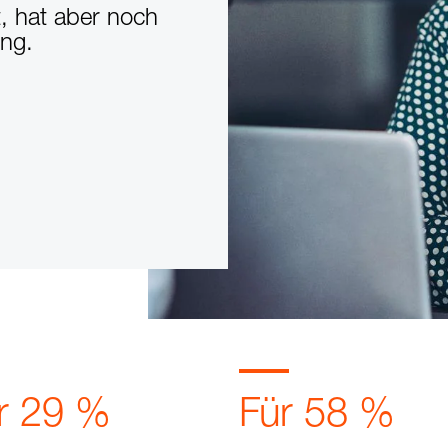
t, hat aber noch
ung.
r 29 %
Für 58 %