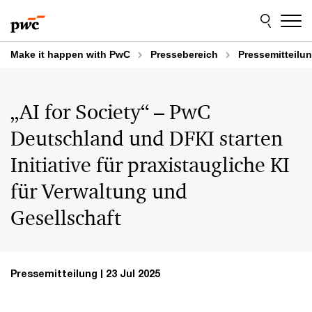
Skip
Skip
to
to
content
footer
Make it happen with PwC
Pressebereich
Pressemitteilu
„AI for Society“ – PwC
Deutschland und DFKI starten
Initiative für praxistaugliche KI
für Verwaltung und
Gesellschaft
Pressemitteilung
23 Jul 2025