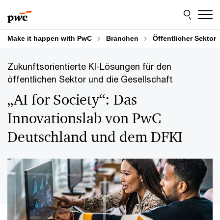
Skip
Skip
to
to
content
footer
Make it happen with PwC
Branchen
Öffentlicher Sektor
Zukunftsorientierte KI-Lösungen für den
öffentlichen Sektor und die Gesellschaft
„AI for Society“: Das
Innovationslab von PwC
Deutschland und dem DFKI