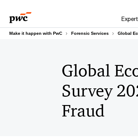
Skip
Skip
to
to
Expert
content
footer
Make it happen with PwC
Forensic Services
Global Ec
Global Ec
Survey 20
Fraud