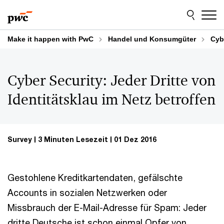
Skip
Skip
to
to
content
footer
Make it happen with PwC
Handel und Konsumgüter
Cybe
Cyber Security: Jeder Dritte von
Identitätsklau im Netz betroffen
Survey
3 Minuten Lesezeit
01 Dez 2016
Gestohlene Kreditkartendaten, gefälschte
Accounts in sozialen Netzwerken oder
Missbrauch der E-Mail-Adresse für Spam: Jeder
dritte Deutsche ist schon einmal Opfer von