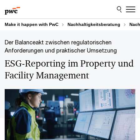
Skip
Skip
to
to
content
footer
Make it happen with PwC
Nachhaltigkeitsberatung
Nach
Der Balanceakt zwischen regulatorischen
Anforderungen und praktischer Umsetzung
ESG-Reporting im Property und
Facility Management