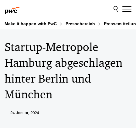
Skip
Skip
to
to
content
footer
Make it happen with PwC
Pressebereich
Pressemitteilu
Startup-Metropole
Hamburg abgeschlagen
hinter Berlin und
München
24 Januar, 2024