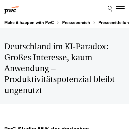
Skip
Skip
to
to
content
footer
Make it happen with PwC
Pressebereich
Pressemitteilu
Deutschland im KI-Paradox:
Großes Interesse, kaum
Anwendung –
Produktivitätspotenzial bleibt
ungenutzt
PwC-Studie: 65 % der deutschen