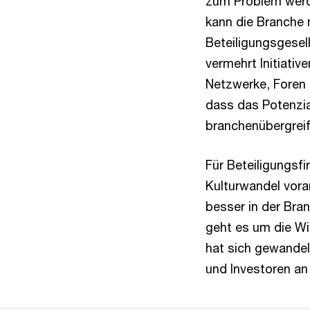
zum Problem werde
kann die Branche 
Beteiligungsgesel
vermehrt Initiativ
Netzwerke, Foren
dass das Potenzia
branchenübergrei
Für Beteiligungsfi
Kulturwandel vora
besser in der Bran
geht es um die W
hat sich gewandel
und Investoren an