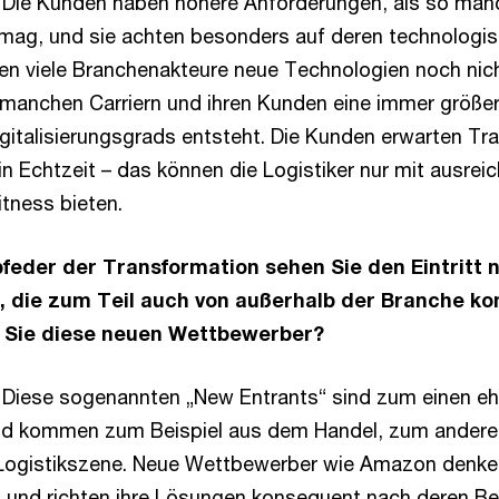
Die Kunden haben höhere Anforderungen, als so manc
n mag, und sie achten besonders auf deren technologis
en viele Branchenakteure neue Technologien noch nic
manchen Carriern und ihren Kunden eine immer größer
Digitalisierungsgrads entsteht. Die Kunden erwarten T
n Echtzeit – das können die Logistiker nur mit ausrei
itness bieten.
bfeder der Transformation sehen Sie den Eintritt 
, die zum Teil auch von außerhalb der Branche k
n Sie diese neuen Wettbewerber?
Diese sogenannten „New Entrants“ sind zum einen e
und kommen zum Beispiel aus dem Handel, zum andere
Logistikszene. Neue Wettbewerber wie Amazon denken
n und richten ihre Lösungen konsequent nach deren Be