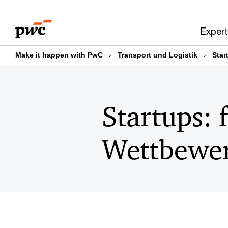
Skip
Skip
to
to
Expert
content
footer
Make it happen with PwC
Transport und Logistik
Star
Startups: 
Wettbewerb