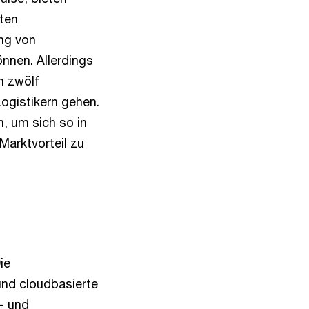
eten
ng von
önnen. Allerdings
n zwölf
ogistikern gehen.
, um sich so in
Marktvorteil zu
ie
und cloudbasierte
- und