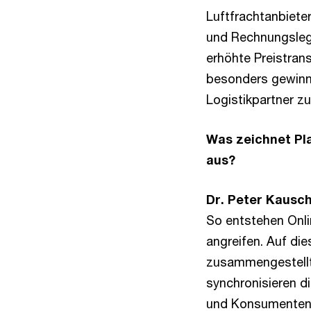
Luftfrachtanbiete
und Rechnungslegu
erhöhte Preistran
besonders gewinnb
Logistikpartner 
Was zeichnet Pla
aus?
Dr. Peter Kausch
So entstehen Onli
angreifen. Auf di
zusammengestellt:
synchronisieren d
und Konsumenten. 