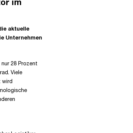
tor im
die aktuelle
 die Unternehmen
 nur 28 Prozent
ad. Viele
t wird
hnologische
anderen