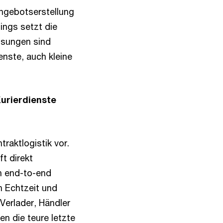
Angebotserstellung
ings setzt die
lösungen sind
nste, auch kleine
Kurierdienste
raktlogistik vor.
t direkt
n end-to-end
n Echtzeit und
Verlader, Händler
n die teure letzte