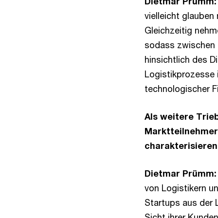
Dietmar Prümm:
vielleicht glaube
Gleichzeitig nehm
sodass zwischen 
hinsichtlich des 
Logistikprozesse i
technologischer F
Als weitere Trie
Marktteilnehmer
charakterisiere
Dietmar Prümm:
von Logistikern 
Startups aus der 
Sicht ihrer Kunde