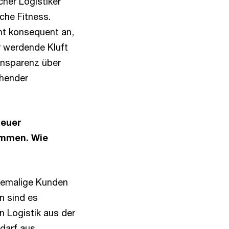
her Logistiker
che Fitness.
ht konsequent an,
 werdende Kluft
ransparenz über
chender
neuer
ommen. Wie
hemalige Kunden
n sind es
 Logistik aus der
darf aus.