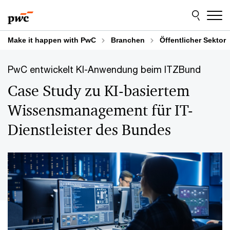
Skip
Skip
to
to
content
footer
Make it happen with PwC
Branchen
Öffentlicher Sektor
PwC entwickelt KI-Anwendung beim ITZBund
Case Study zu KI-basiertem
Wissensmanagement für IT-
Dienstleister des Bundes