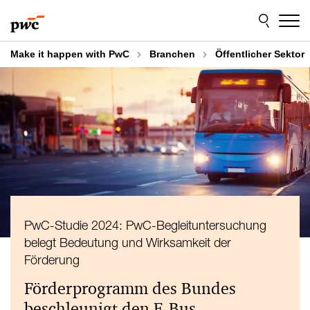
Skip
Skip
to
to
content
footer
Make it happen with PwC
Branchen
Öffentlicher Sektor
PwC-Studie 2024: PwC-Begleituntersuchung
belegt Bedeutung und Wirksamkeit der
Förderung
Förderprogramm des Bundes
beschleunigt den E-Bus-