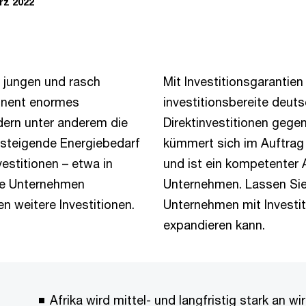
rz 2022
r jungen und rasch
Mit Investitionsgarantie
inent enormes
investitionsbereite deut
rdern unter anderem die
Direktinvestitionen gege
r steigende Energiebedarf
kümmert sich im Auftra
estitionen – etwa in
und ist ein kompetenter A
he Unternehmen
Unternehmen. Lassen Sie 
en weitere Investitionen.
Unternehmen mit Investit
expandieren kann.
Afrika wird mittel- und langfristig stark an 