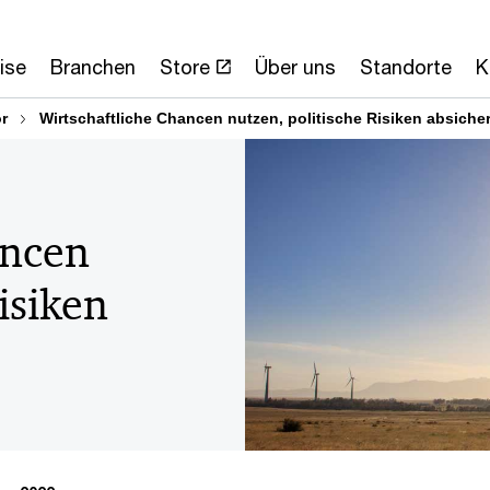
ise
Branchen
Store
Über uns
Standorte
K
or
Wirtschaftliche Chancen nutzen, politische Risiken absiche
ancen
isiken