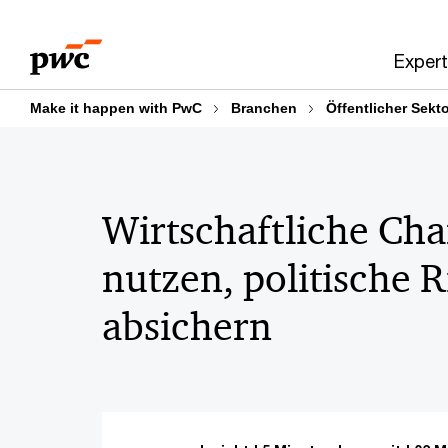
Skip
Skip
to
to
Expert
content
footer
Make it happen with PwC
Branchen
Öffentlicher Sekt
Wirtschaftliche Ch
nutzen, politische R
absichern