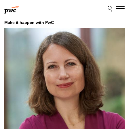
Skip
Skip
to
to
content
footer
Make it happen with PwC